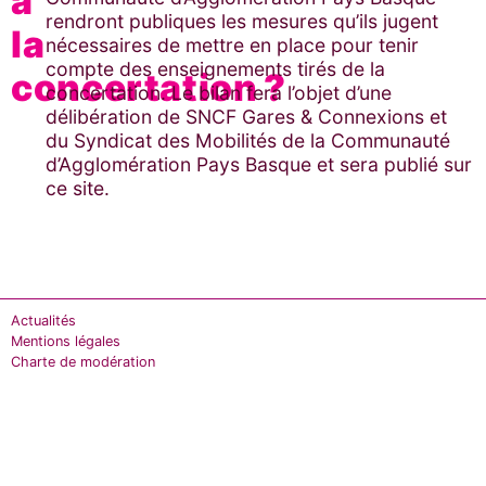
à
rendront publiques les mesures qu’ils jugent
la
nécessaires de mettre en place pour tenir
compte des enseignements tirés de la
concertation ?
concertation. Le bilan fera l’objet d’une
délibération de SNCF Gares & Connexions et
du
Syndicat des Mobilités de la Communauté
d’Agglomération Pays Basque
et sera publié sur
ce site.
Actualités
Mentions légales
Charte de modération​