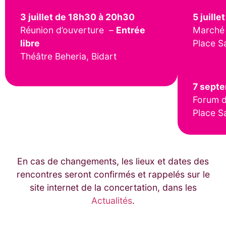
3 juillet de 18h30 à 20h30
5 juille
Réunion d’ouverture –
Entrée
Marché 
libre
Place S
Théâtre Beheria, Bidart
7 sept
Forum d
Place S
En cas de changements, les lieux et dates des
rencontres seront confirmés et rappelés sur le
site internet de la concertation, dans les
Actualités
.