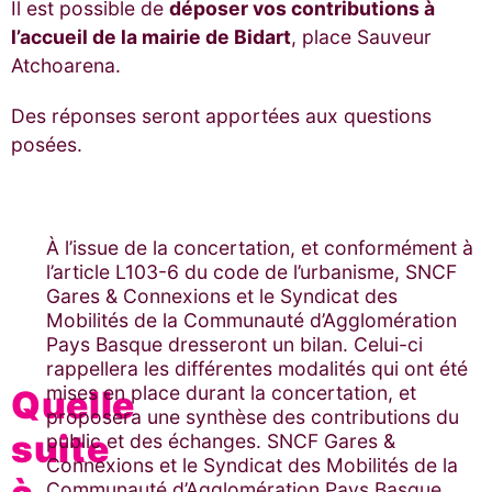
Il est possible de
déposer vos contributions à
l’accueil de la mairie de Bidart
, place Sauveur
Atchoarena.
Des réponses seront apportées aux questions
posées.
À l’issue de la concertation, et conformément à
l’article L103-6 du code de l’urbanisme, SNCF
Gares & Connexions et le
Syndicat des
Mobilités de la Communauté d’Agglomération
Pays Basque
dresseront un bilan. Celui-ci
rappellera les différentes modalités qui ont été
mises en place durant la concertation, et
Quelle
proposera une synthèse des contributions du
suite
public et des échanges. SNCF Gares &
Connexions et le
Syndicat des Mobilités de la
Communauté d’Agglomération Pays Basque