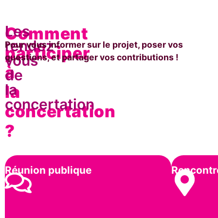
Les
Comment
rendez-
Pour vous informer sur le projet, poser vos
participer
vous
questions, et partager vos contributions !
à
de
la
la
concertation
concertation
?
Réunion publique
Rencontr